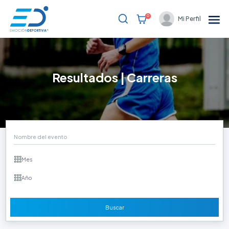
0
Mi Perfil
Bienvenido
Eventos
Resultados | Carreras
Resultados
Blog
Soporte al cliente
Partners
Registrarme
Buscar