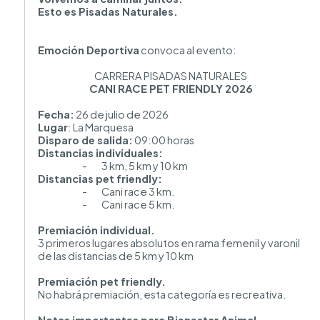
Esto es Pisadas Naturales.
Emoción Deportiva
convoca al evento:
CARRERA PISADAS NATURALES
CANI RACE PET FRIENDLY 2026
Fecha:
26 de julio de 2026
Lugar
: La Marquesa
Disparo de salida:
09:00 horas
Distancias individuales:
-
3 km, 5 km y 10 km
Distancias pet friendly:
-
Cani race 3 km.
-
Cani race 5 km.
Premiación individual.
3 primeros lugares absolutos en rama femenil y varonil
de las distancias de 5 km y 10 km
Premiación pet friendly.
No habrá premiación, esta categoría es recreativa.
Notas importantes para Bienestar Animal.