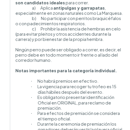
son candidatos ideales
para correr.
a) Aplica
antipulgas y garrapatas
,
especialmente en zonas naturales como La Marquesa.
b) No participar con perritos braquicéfalos
o con padecimientos respiratorios.
c) Prohibir la asistencia de hembras en celo
(para evitar pleitos y otros accidentes durante la
carrera) y por bienestar de la propia hembra.
Ningún perro puede ser obligado a correr, es decir, el
perro debe en todo momento ir frente o al lado del
corredor humano.
Notas importantes para la categoría individual.
No habrá premios en efectivo.
·
La vigencia para recoger tu trofeo es 15
·
días hábiles después del evento.
Es obligatorio presentar identificación
·
Oficial en ORIGINAL, para reclamo de
premiación.
Para efectos de premiación se considera
·
el tiempo oficial.
Durante la ceremonia de premiación los
·
ganadores deberán vestir la playera oficial