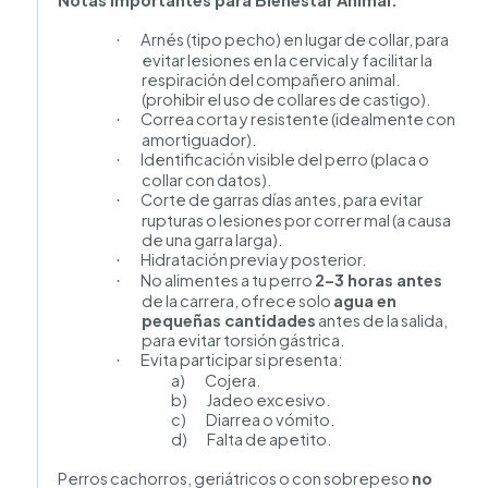
Arnés (tipo pecho) en lugar de collar, para
·
evitar lesiones en la cervical y facilitar la
respiración del compañero animal.
(prohibir el uso de collares de castigo).
Correa corta y resistente (idealmente con
·
amortiguador).
Identificación visible del perro (placa o
·
collar con datos).
Corte de garras días antes, para evitar
·
rupturas o lesiones por correr mal (a causa
de una garra larga).
Hidratación previa y posterior.
·
No alimentes a tu perro
2–3 horas antes
·
de la carrera, ofrece solo
agua en
pequeñas cantidades
antes de la salida,
para evitar torsión gástrica.
Evita participar si presenta:
·
a) Cojera.
b) Jadeo excesivo.
c) Diarrea o vómito.
d) Falta de apetito.
Perros cachorros, geriátricos o con sobrepeso
no