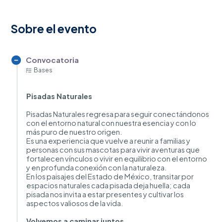
Sobre el evento
Convocatoria
Bases
Pisadas Naturales
Pisadas Naturales regresa para seguir conectándonos
con el entorno natural con nuestra esencia y con lo
más puro de nuestro origen.
Es una experiencia que vuelve a reunir a familias y
personas con sus mascotas para vivir aventuras que
fortalecen vínculos o vivir en equilibrio con el entorno
y en profunda conexión con la naturaleza.
En los paisajes del Estado de México, transitar por
espacios naturales cada pisada deja huella; cada
pisada nos invita a estar presentes y cultivar los
aspectos valiosos de la vida.
Volvemos a caminar juntos.