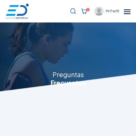
0
Mi Perfil
Bienvenido
Eventos
Resultados
Blog
Preguntas
Soporte al cliente
Frecuentes
Partners
Registrarme