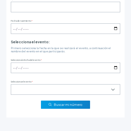
Fecha de nacimiento
*
Selecciona el evento:
Primero selecciona la fecha en la que se realizará el evento, a continuación el
nombre del evento en el que participarás.
Selecciona la fecha del evento
*
Selecciona el evento
*
Buscar mi número