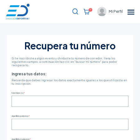
0
Mi Perfil
Bienvenido
Recupera tu número
Eventos
Resultados
Si te inscribiste a algún evento y olvidaste tu número de corredor, llena los
siguientes campos, a continuación haz clic en "buscar mi número" para poder
recuperarlo.
Blog
Ingresa tus datos:
Recuerda que debes ingresar los datos exactamente iguales a los que utilizaste en
Soporte al cliente
tu inscripción.
Nombre (s)
*
Partners
Registrarme
Apellido paterno
*
Apellido materno
*