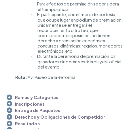
Para efectos de premiación se considera
·
el tiempo oficial.
El participante, con número de cortesía,
·
que ocupe lugar en pódium de premiación,
únicamente se entregará el
reconocimiento o trofeo, que
corresponda a su posición; no tienen
derecho a premiación económica,
concursos, dinámicas, regalos, monederos
electrónicos, etc.
Durante la ceremonia de premiación los
·
ganadores deberán vestir la playera oficial
del evento
Ruta:
Av. Paseo de la Reforma
Ramas y Categorías
Inscripciones
Entrega de Paquetes
Derechos y Obligaciones de Competidor
Resultados