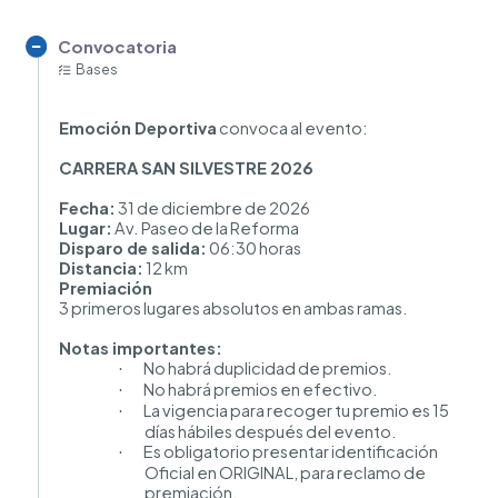
Convocatoria
Bases
Emoción Deportiva
convoca al evento:
CARRERA SAN SILVESTRE 2026
Fecha:
31 de diciembre de 2026
Lugar:
Av. Paseo de la Reforma
Disparo de salida:
06:30 horas
Distancia:
12 km
Premiación
3 primeros lugares absolutos en ambas ramas.
Notas importantes:
No habrá duplicidad de premios.
·
No habrá premios en efectivo.
·
La vigencia para recoger tu premio es 15
·
días hábiles después del evento.
Es obligatorio presentar identificación
·
Oficial en ORIGINAL, para reclamo de
premiación.