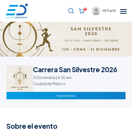
0
Mi Perfil
Bienvenido
Eventos
Resultados
Blog
Carrera San Silvestre 2026
Soporte al cliente
31 Diciembre | 6:30 am
Ciudad de México
Partners
Inscribirme
Registrarme
Sobre el evento