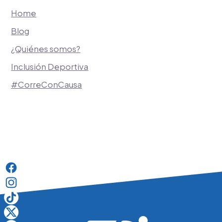
Home
Blog
¿Quiénes somos?
Inclusión Deportiva
#CorreConCausa